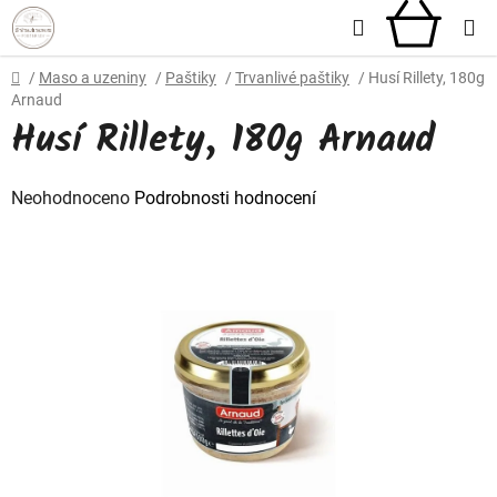
Přejít
Hledat
NÁKU
na
obsah
KOŠÍ
Domů
/
Maso a uzeniny
/
Paštiky
/
Trvanlivé paštiky
/
Husí Rillety, 180g
Arnaud
Husí Rillety, 180g Arnaud
Průměrné
Neohodnoceno
Podrobnosti hodnocení
hodnocení
produktu
je
0,0
z
5
hvězdiček.