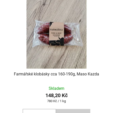
Farmářské klobásky cca 160-190g, Maso Kazda
Skladem
148,20 Kč
Měrná
780 Kč / 1 kg
cena: