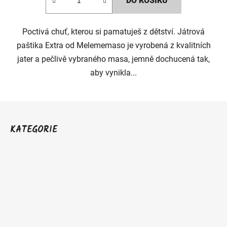
DO KOŠÍKU
Poctivá chuť, kterou si pamatuješ z dětství. Játrová
paštika Extra od Melememaso je vyrobená z kvalitních
jater a pečlivě vybraného masa, jemně dochucená tak,
aby vynikla...
Z
á
KATEGORIE
p
a
t
í