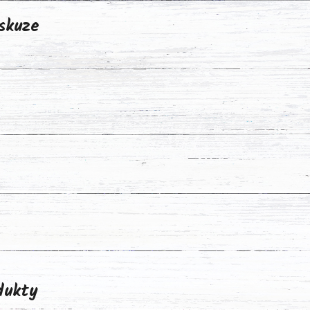
skuze
odukty