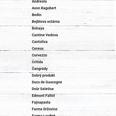
Andreola
Avon Ragobert
Bedin
Bejblova octárna
Bohaya
Cantine Vedova
Cantoliva
Cereus
Corvezzo
Critida
Čangrády
Dobrý produkt
Ducs de Gascogne
Dvůr Seletice
Edmont Fallot
Fajnapasta
Farma Držovice
Farma Loužná