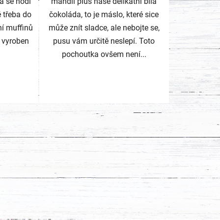
a se hodí
mandlí plus naše delikátní bílá
é třeba do
čokoláda, to je máslo, které sice
ní muffinů
může znít sladce, ale nebojte se,
e vyroben
pusu vám určitě neslepí. Toto
pochoutka ovšem není...