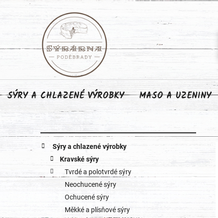
Přejít
na
obsah
SÝRY A CHLAZENÉ VÝROBKY
MASO A UZENINY
P
K
Přeskočit
Sýry a chlazené výrobky
o
kategorie
a
Kravské sýry
Tvrdé a polotvrdé sýry
s
t
Neochucené sýry
e
t
Ochucené sýry
g
Měkké a plísňové sýry
r