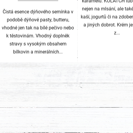
karamelu. KOLATCH tub
nejen na mlsání, ale tak
Čistá esence dýňového semínka v
kaší, jogurtů či na zdobe
podobě dýňové pasty, butteru,
a jiných dobrot. Krém j
vhodné jen tak na bílé pečivo nebo
z...
k těstovinám. Vhodný doplněk
stravy s vysokým obsahem
bílkovin a minerálních...