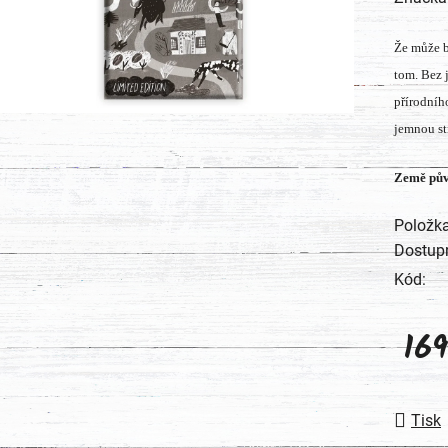
produk
Že může b
je
tom. Bez 
0,0
přírodníh
z
jemnou st
5
hvězdič
Země pův
Položk
Dostup
Kód:
16
Měrná
Tisk