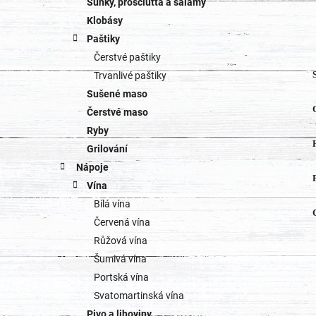
Šunky, prosciutta a salámy
Klobásy
Paštiky
Čerstvé paštiky
Trvanlivé paštiky
Sušené maso
Čerstvé maso
Ryby
Grilování
Nápoje
Vína
Bílá vína
Červená vína
Růžová vína
Šumivá vína
Portská vína
Svatomartinská vína
Pivo a lihoviny