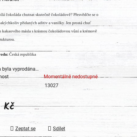
tu
ílá čokoláda chutnat skutečně čokoládově? Přesvědčte se o
jakýchkoliv přidaných aditiv a vanilky. Jen prostá chuť
o kakaového másla s krásnou čokoládovou vůní a krémově
rukturou.
ek.
odu:
Česká republika
a byla vyprodána…
nost
Momentálně nedostupné
13027
9 Kč
 cena:
Zeptat se
Sdílet