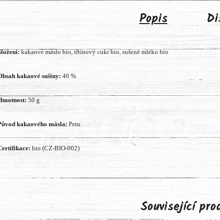
Popis
Di
Složení:
kakaové máslo bio, třtinový cukr bio, sušené mléko bio
Obsah kakaové sušiny:
40 %
Hmotnost:
50 g
Původ kakaového másla:
Peru
Certifikace:
bio (CZ-BIO-002)
Související pr