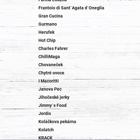
Frantoio di Sant`Agata d`Oneglia
Gran Cucina
Gurmano
Herufek
Hot Chip
Charles Fahrer
ChilliMaga
Chovaneček
Chytré ovoce
I Macoritti
Janova Pec
Jihočeské jerky
Jimmy´s Food
Jordis
Koláčkova pekárna
Kolatch
KRACK