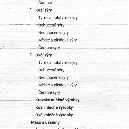
o
Čerstvé
a
Kozí sýry
r
Tvrdé a polotvrdé sýry
n
i
Ochucené sýry
e
n
Neochucené sýry
Měkké a plísňové sýry
í
Čerstvé sýry
p
Ovčí sýry
Tvrdé a polotvrdé sýry
a
Ochucené sýry
n
Neochucené sýry
Měkké a plísňové sýry
e
Čerstvé sýry
l
Kravské mléčné výrobky
Kozí mléčné výrobky
Ovčí mléčné výrobky
Maso a uzeniny