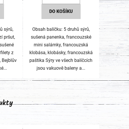
DO KOŠÍKU
ů sýrů,
Obsah balíčku: 5 druhů sýrů,
í pršut,
sušená panenka, francouzské
 sušené
mini salámky, francouzská
filety z
klobása, klobásky, francouzská
, Bejblův
paštika Sýry ve všech balíčcích
é...
jsou vakuově baleny a...
ukty