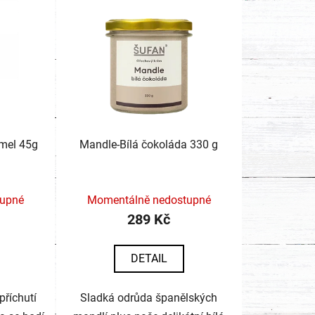
amel 45g
Mandle-Bílá čokoláda 330 g
tupné
Momentálně nedostupné
289 Kč
DETAIL
příchutí
Sladká odrůda španělských