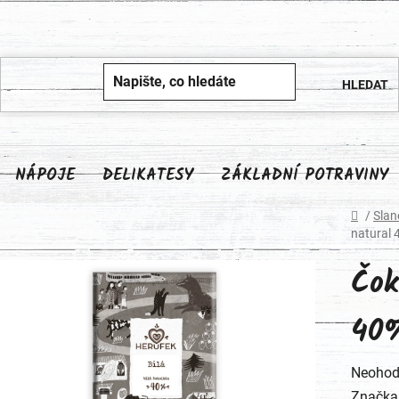
NÁPOJE
DELIKATESY
ZÁKLADNÍ POTRAVINY
Domů
/
Slan
natural 
Čok
40%
Průměr
Neohod
hodnoc
Značka