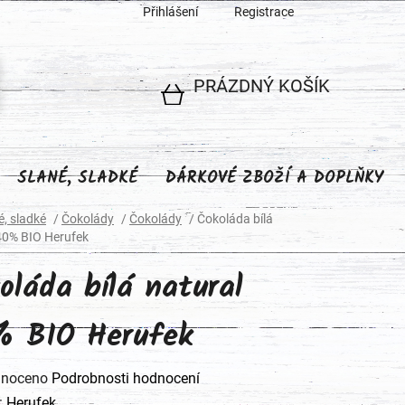
Přihlášení
Registrace
PRÁZDNÝ KOŠÍK
NÁKUPNÍ
KOŠÍK
SLANÉ, SLADKÉ
DÁRKOVÉ ZBOŽÍ A DOPLŇKY
é, sladké
/
Čokolády
/
Čokolády
/
Čokoláda bílá
40% BIO Herufek
oláda bílá natural
 BIO Herufek
né
noceno
Podrobnosti hodnocení
ení
:
Herufek