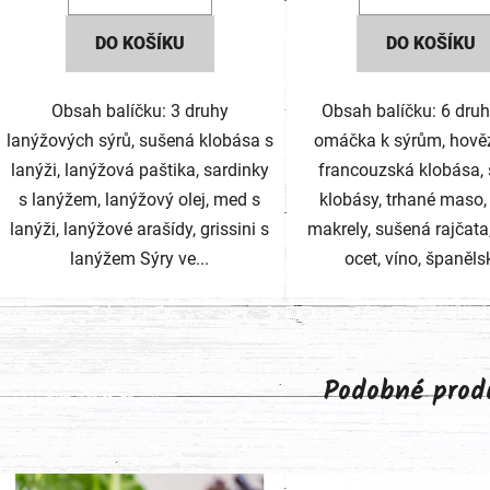
DO KOŠÍKU
DO KOŠÍKU
Obsah balíčku: 3 druhy
Obsah balíčku: 6 druh
lanýžových sýrů, sušená klobása s
omáčka k sýrům, hověz
lanýži, lanýžová paštika, sardinky
francouzská klobása,
s lanýžem, lanýžový olej, med s
klobásy, trhané maso, 
lanýži, lanýžové arašídy, grissini s
makrely, sušená rajčata
lanýžem Sýry ve...
ocet, víno, španělsk
Podobné prod