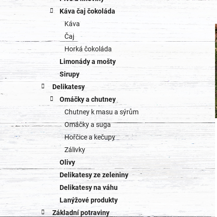
Káva čaj čokoláda
Káva
Čaj
Horká čokoláda
Limonády a mošty
Sirupy
Delikatesy
Omáčky a chutney
Chutney k masu a sýrům
Omáčky a suga
Hořčice a kečupy
Zálivky
Olivy
Delikatesy ze zeleniny
Delikatesy na váhu
Lanýžové produkty
Základní potraviny